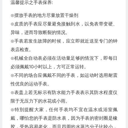
温馨提示之手表保养:
⊙摆放手表的地方尽量放置干燥剂
⊙皮质的手表应尽量避免接触到水，以免表带变硬、
异味，进而导致断裂的情况。
⊙手表若发生故障的时候，应立即就近送至专门的钟
表店检查。
⊙机械全自动表必须在活动量足够的情況下，即每日
必须佩戴10小时以上，方可正常运转。
⊙不同的场合应佩戴不同的手表，如运动时选用耐震
性优良的运动手表。
⊙表盖上若无标示有防水能力手表表示其防水程度仅
限于无压力下的水花或小雨。
⊙特別提醒大家，任何手表均不宜在温水或浴室佩
戴，哪怕您的手表是防水表，因为手表的密封圈是橡
胶，受热容易老化，而且四周的水蒸汽分子比较小，