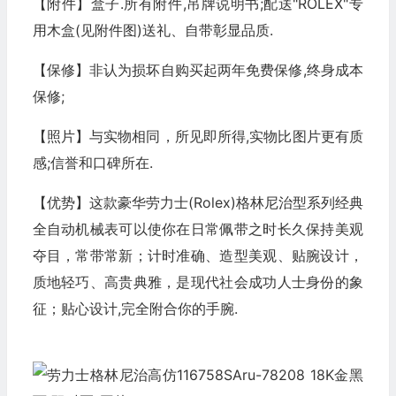
【附件】盒子.所有附件,吊牌说明书;配送"ROLEX"专
用木盒(见附件图)送礼、自带彰显品质.
【保修】非认为损坏自购买起两年免费保修,终身成本
保修;
【照片】与实物相同，所见即所得,实物比图片更有质
感;信誉和口碑所在.
【优势】这款豪华劳力士(Rolex)格林尼治型系列经典
全自动机械表可以使你在日常佩带之时长久保持美观
夺目，常带常新；计时准确、造型美观、贴腕设计，
质地轻巧、高贵典雅，是现代社会成功人士身份的象
征；贴心设计,完全附合你的手腕.