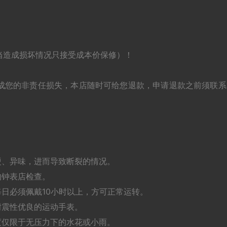
当造成损坏情况只接受成本价保修）！
成您的非责任损失，本店随时可给您退款，申请退款之前须联系
硬、异味，进而导致断裂的情况。
的钟表店检查。
日必须佩戴10小时以上，方可正常运转。
耐震性优良的运动手表。
度仅限于无压力下的水花或小雨。