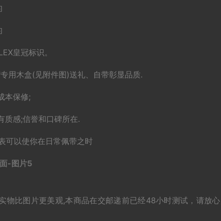
的
的
LEX皇冠标识。
X"专用木盒(见附件图)送礼、自带彰显品质.
成本保修;
质感;信誉和口碑所在.
机械表可以使你在日常佩带之时
实物比图片更美观,本商品在交邮递前已经48小时测试，请放心