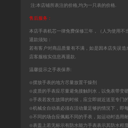
注:本店铺所表注的价格,均为一只表的价格.
售后服务：
本店手表机芯一律免费保修三年，（人为使用不
退款须知：
若有客户对商品质量有不满，如是因本店失误造
店客服核实信息再退款.
温馨提示之手表保养:
⊙摆放手表的地方尽量放置干燥剂
⊙皮质的手表应尽量避免接触到水，以免表带变
⊙手表若发生故障的时候，应立即就近送至专门
⊙机械全自动表必须在活动量足够的情況下，即每
⊙不同的场合应佩戴不同的手表，如运动时选用
⊙表盖上若无标示有防水能力手表表示其防水程