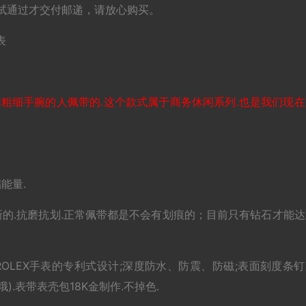
试通过才交付邮递，请放心购买。
侣表
不同粗细手腕的人佩带的.这个款式属于商务休闲系列.也是我们现
能量.
新的.抗磨抗划.正常佩带都是不会有划痕的；目前只有钻石才能达
术。
OLEX手表的专利式设计;深度防水、防震、防磁;表面刻度条钉
).表带表壳包18K金制作.不掉色.