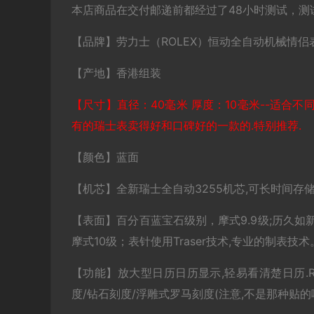
本店商品在交付邮递前都经过了48小时测试，测
【品牌】劳力士（ROLEX）恒动全自动机械情
【产地】香港组装
【尺寸】直径：40毫米 厚度：10毫米--适合
有的瑞士表卖得好和口碑好的一款的.特别推荐.
【颜色】蓝面
【机芯】全新瑞士全自动3255机芯,可长时间存储
【表面】百分百蓝宝石级别，摩式9.9级;历久如
摩式10级；表针使用Traser技术,专业的制表技
【功能】放大型日历日历显示,轻易看清楚日历.R
度/钻石刻度/浮雕式罗马刻度(注意,不是那种贴的哦