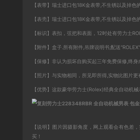
【表带】瑞士进口包18K金表带,不生锈以及掉色
【表壳】瑞士进口包18K金表带,不生锈以及掉色
【标识】表扣，弦把和表面，12时处有劳力士RO
【附件】盒子.所有附件,吊牌说明书;配送"ROLE
【保修】非认为损坏自购买起三年免费保修,终身
【照片】与实物相同，所见即所得,实物比图片更有
【优势】这款豪华劳力士(Rolex)经典全自动
【说明】图片因摄影角度，网上观看会有色差，
买！