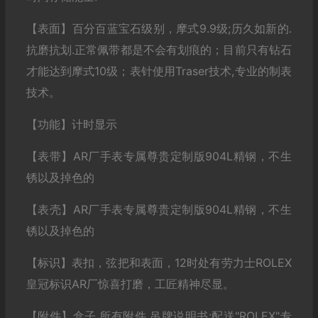
【表面】百分百蓝宝石级别，摩式9.9级;历久如新的.
抗磨抗划.正常佩带都是不会有划痕的；目前只有钻石
才能达到摩式10级；表针使用Traser技术,专业的制表
技术。
【功能】计时显示
【表带】AR厂手表专属尊贵定制版904L精钢，不生
锈以及掉色的
【表壳】AR厂手表专属尊贵定制版904L精钢，不生
锈以及掉色的
【标识】表扣，弦把和表面，12时处有劳力士ROLEX
皇冠标识AR厂惊喜打磨，工匠精神尽显。
【附件】盒子.所有附件,吊牌说明书;配送"ROLEX"专