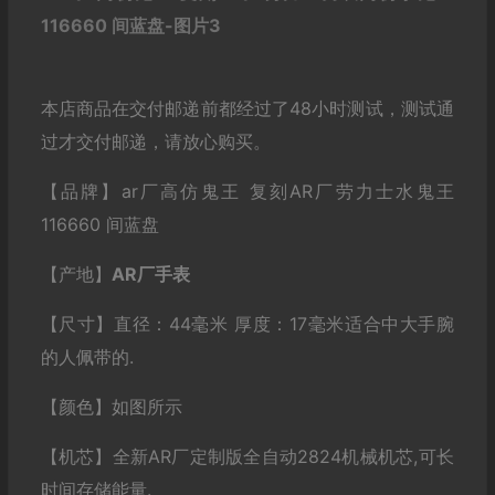
本店商品在交付邮递前都经过了48小时测试，测试通
过才交付邮递，请放心购买。
【品牌】ar厂高仿鬼王 复刻AR厂劳力士水鬼王
116660 间蓝盘
【产地】
AR厂手表
【尺寸】直径：44毫米 厚度：17毫米适合中大手腕
的人佩带的.
【颜色】如图所示
【机芯】全新AR厂定制版全自动2824机械机芯,可长
时间存储能量.