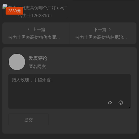
2880元
上一篇
下一篇
劳力士男表高仿精仿表哪里买？劳力士男表高仿绿面日志顶级复刻GM厂 904L精钢表带
劳力士男表高仿格林尼治型II黑陶瓷圈黑面男表116710LN-0001 GM厂rolex格林尼治型904L精钢40mm
发表评论
匿名网友
提交