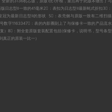
34) 全新的3136机芯版，原版1比1开模，重点再于此版本做出了
版日志型ll一致的41毫米2⃣️：表扣为日志型ll最新蚝式折扣3⃣️
头皇冠为最新日志型ll的形状 5⃣️：表壳侧与原版一致有二维扫
号数字1163347⃣️：表的内影圈刻上了与保修卡一致的产品流
复）8⃣️：附全套原版套装配置包括(保修卡，说明书，型号条型
做到真正的原装一比一）