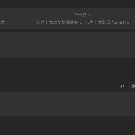
下一篇
刻度
劳力士女款复刻哪家好 DT劳力士女装日志279173