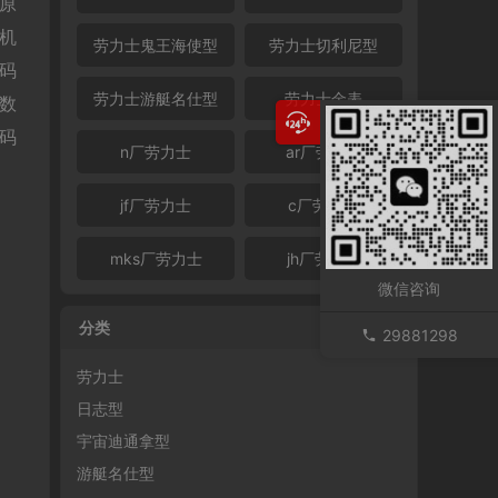
与原
：机
劳力士鬼王海使型
劳力士切利尼型
描码
劳力士游艇名仕型
劳力士金表
水数
码
n厂劳力士
ar厂劳力士
jf厂劳力士
c厂劳力士
mks厂劳力士
jh厂劳力士
微信咨询
分类
29881298
劳力士
日志型
宇宙迪通拿型
游艇名仕型