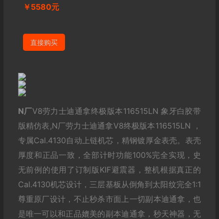
￥5580元
直接购买
N厂
V8劳力士迪通拿终极版本116515LN 象牙白胶带
版精仿表,N厂劳力士迪通拿V8终极版本116515LN ，
专属Cal.4130自动上链机芯，精钢镀厚金表壳。表壳
厚度和正品一致，全部计时功能100%完全实现，史
无前例的使用了订制版KIF避震器，整机根据真正的
Cal.4130机芯设计，三层基板从倒角到太阳纹完全1:1
尊重原厂设计，不止秒杀市面上一切副本迪通拿，也
是唯一可以和正品媲美的副本迪通拿，秒天神器，无