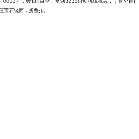
4-0003），镀18K白金，复刻3235自动机械机芯，，百分百
，蓝宝石镜面，折叠扣。