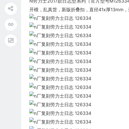
N劳力士2017款日志型系列（官方型号M12633
开模，乱真货，新版折叠扣，直径41x厚13mm