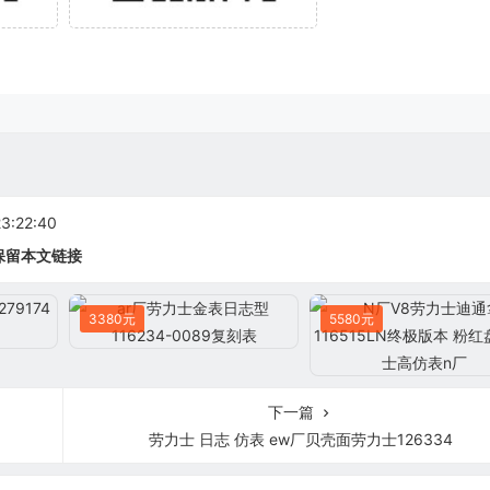
:22:40
保留本文链接
3380元
5580元
下一篇
劳力士 日志 仿表 ew厂贝壳面劳力士126334