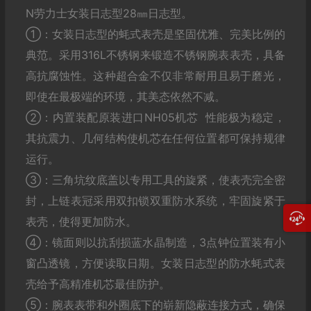
N劳力士女装日志型28㎜日志型。
①：女装日志型的蚝式表壳是坚固优雅、完美比例的
典范。采用316L不锈钢来锻造不锈钢腕表表壳，具备
高抗腐蚀性。这种超合金不仅非常耐用且易于磨光，
即使在最极端的环境，其美态依然不减。
②：内置装配原装进口NH05机芯 性能极为稳定，
其抗震力、几何结构使机芯在任何位置都可保持规律
运行。
③：三角坑纹底盖以专用工具的旋紧，使表壳完全密
封，上链表冠采用双扣锁双重防水系统，牢固旋紧于
表壳，使得更加防水。
④：镜面则以抗刮损蓝水晶制造，3点钟位置装有小
窗凸透镜，方便读取日期。女装日志型的防水蚝式表
壳给予高精准机芯最佳防护。
⑤：腕表表带和外圈底下的崭新隐蔽连接方式，确保