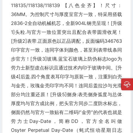
118135/118138/118139 【八色全齐】！尺寸：
36MM。为控制尺寸与厚度呈官方一致，特采用搭载
2836-2全自动机械机芯，全新904L钢壳呈现！[升级
1]头粒.与官方一致位置突出且配合表带圆滑收尾！
[升级2]表带.正面原色以正品调配，反面编码346763
印字官方一致，连同字体到颜色，甚至到表带线条同
步官方！[升级3]玻璃.蓝宝石玻璃上防伪标志logo为
劳力士新型虚点标识且通过技术内印于玻璃中间。[升
级4]后盖.四个角度表耳印字与原装一致，注重到白壳
与金壳，玫瑰金壳印字均不同！连同后盖拉沙与光滑
部分均注重还原！[升级5]侧身:表壳侧身弧度与总体
厚度均与官方成比例，把头官方同步二度防水标志，
侧面仍然与官方一致贴有二维码!“金劳”的代表也就是
劳力士Day-Date，简称DD，官方全名叫做
Osyter Perpetual Day-Date（蚝式恒动星期日志