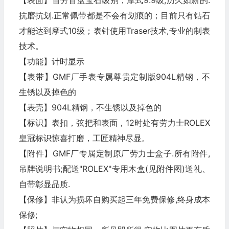
【表面】百分百蓝宝石级别，摩式9.9级;历久如新的.
抗磨抗划.正常佩带都是不会有划痕的；目前只有钻石
才能达到摩式10级；表针使用Traser技术,专业的制表
技术。
【功能】计时显示
【表带】GMF厂手表专属尊贵定制版904L精钢，不
生锈以及掉色的
【表壳】904L精钢，不生锈以及掉色的
【标识】表扣，弦把和表面，12时处有劳力士ROLEX
皇冠标识惊喜打磨，工匠精神尽显。
【附件】GMF厂专属定制原厂劳力士盒子.所有附件,
吊牌说明书;配送"ROLEX"专用木盒(见附件图)送礼、
自带彰显品质.
【保修】非认为损坏自购买起三年免费保修,终身成本
保修;