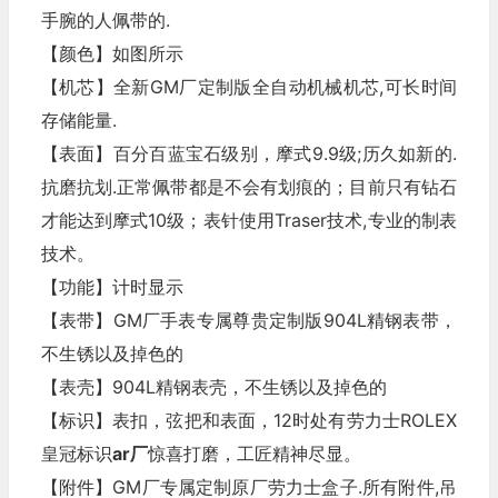
手腕的人佩带的.
【颜色】如图所示
【机芯】全新GM厂定制版全自动机械机芯,可长时间
存储能量.
【表面】百分百蓝宝石级别，摩式9.9级;历久如新的.
抗磨抗划.正常佩带都是不会有划痕的；目前只有钻石
才能达到摩式10级；表针使用Traser技术,专业的制表
技术。
【功能】计时显示
【表带】GM厂手表专属尊贵定制版904L精钢表带，
不生锈以及掉色的
【表壳】904L精钢表壳，不生锈以及掉色的
【标识】表扣，弦把和表面，12时处有劳力士ROLEX
皇冠标识
ar厂
惊喜打磨，工匠精神尽显。
【附件】GM厂专属定制原厂劳力士盒子.所有附件,吊