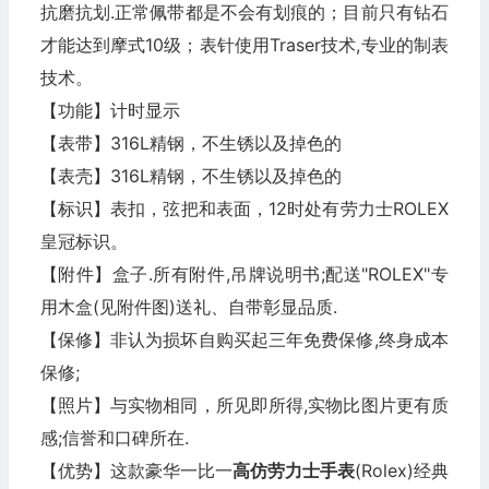
抗磨抗划.正常佩带都是不会有划痕的；目前只有钻石
才能达到摩式10级；表针使用Traser技术,专业的制表
技术。
【功能】计时显示
【表带】316L精钢，不生锈以及掉色的
【表壳】316L精钢，不生锈以及掉色的
【标识】表扣，弦把和表面，12时处有劳力士ROLEX
皇冠标识。
【附件】盒子.所有附件,吊牌说明书;配送"ROLEX"专
用木盒(见附件图)送礼、自带彰显品质.
【保修】非认为损坏自购买起三年免费保修,终身成本
保修;
【照片】与实物相同，所见即所得,实物比图片更有质
感;信誉和口碑所在.
【优势】这款豪华一比一
高仿劳力士
手表
(Rolex)经典