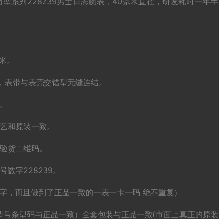
历型系列228239男士日志腕表，40毫米直径，研发耗时一年
毫米。
，表带与表壳交错型无缝连结。
点。
工艺和原装一致。
有验货二维码。
数字228239。
字，而且做到了正品一致的一表一卡一码 绝不重复）
型号条型码与正品一致）全套包装与正品一致(市面上真正的原装