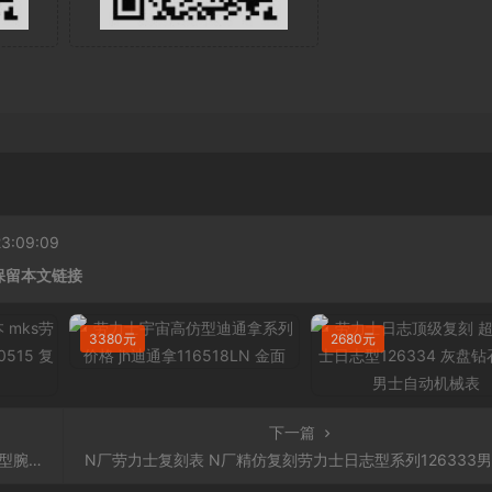
:09:09
保留本文链接
3380元
2680元
下一篇
型腕表
N厂劳力士复刻表 N厂精仿复刻劳力士日志型系列126333男士腕