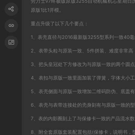
劳力士v7终极版原版3255自动机械机芯星期日
原版1比1开模。
重点升级了以下几个要点：
1、表壳直径与2016最新版3255型系列一致40
2、表带头粒与原装一致、5件拼装、难度非常高
3、把头皇冠处下方修改为与原版一致的两个圆
4、表扣与原版一致里面加装了弹簧，字体大小
5、表壳侧面与原版一致增加二维码防伪、底盖
6、表壳与表带连接处的壳身刻有与原版一致的型号
7、表的内影圈刻上了与保修卡一致的产品流水数
8、附全套原版套装配置包括(保修卡，说明书，