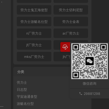
半，
劳力士鬼王海使型
劳力士切利尼型
劳力士游艇名仕型
劳力士金表
n厂劳力士
ar厂劳力士
jf厂劳力士
c厂劳力士
mks厂劳力士
jh厂劳力士
分类
劳力士
微信咨询
日志型
29881298
宇宙迪通拿型
游艇名仕型
一