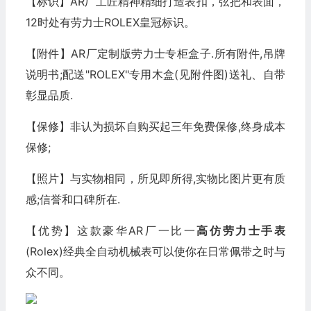
【标识】AR厂工匠精神精细打造表扣，弦把和表面，
12时处有劳力士ROLEX皇冠标识。
【附件】AR厂定制版劳力士专柜盒子.所有附件,吊牌
说明书;配送"ROLEX"专用木盒(见附件图)送礼、自带
彰显品质.
【保修】非认为损坏自购买起三年免费保修,终身成本
保修;
【照片】与实物相同，所见即所得,实物比图片更有质
感;信誉和口碑所在.
【优势】这款豪华AR厂一比一
高仿劳力士
手表
(Rolex)经典全自动机械表可以使你在日常佩带之时与
众不同。