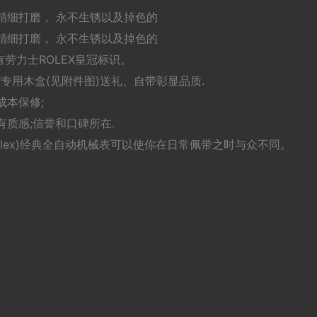
序精细打磨， 永不生锈以及掉色的
精细打磨， 永不生锈以及掉色的
劳力士ROLEX皇冠标识。
X"专用木盒(见附件图)送礼、自带彰显品质.
成本保修;
质感;信誉和口碑所在.
olex)经典全自动机械表可以使你在日常佩带之时与众不同。