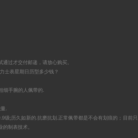
试通过才交付邮递，请放心购买。
劳力士表星期日历型多少钱？
粗细手腕的人佩带的.
量.
9级;历久如新的.抗磨抗划.正常佩带都是不会有划痕的；目前只
,专业的制表技术。