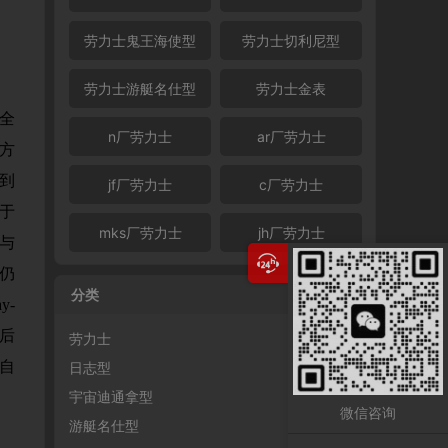
劳力士鬼王海使型
劳力士切利尼型
劳力士游艇名仕型
劳力士金表
色全
n厂劳力士
ar厂劳力士
官方
体到
jf厂劳力士
c厂劳力士
印于
mks厂劳力士
jh厂劳力士
与
仍
分类
y-
以后
劳力士
自
日志型
宇宙迪通拿型
微信咨询
游艇名仕型