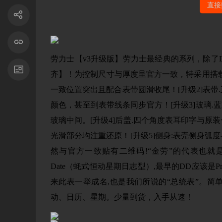
直接
劳力士【v3升级版】劳力士最经典的系列，除了DD没有之一
齐】！为控制尺寸与厚度呈官方一致，特采用搭载28
一致位置突出且配合表带圆滑收尾！[升级2]表带
颜色，甚至到表带线条同步官方！[升级3]玻璃.
玻璃中间。[升级4]后盖.四个角度表耳印字与
光滑部分均注重还原！[升级5]侧身:表壳侧身
然与官方一致贴有二维码!“金劳”的代表也就是劳力士Day
Date（蚝式恒动星期日志型）,最早的DD应该是Pr
来此表一举成名,也是我们所说的“总统表”。
动、日历、星期。少量到货，入手从速！