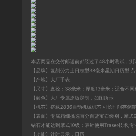
本店商品在交付邮递前都经过了48小时测试，测
【品牌】复刻劳力士日志型38毫米星期日历型 
【产地】大厂手表.
【尺寸】直径：38毫米；厚度13毫米；适合不同
【颜色】大厂专属原版定制，如图所示
【机芯】搭载2836自动机械机芯,可长时间存储能
【表面】专属精细挑选百分百蓝宝石级别，摩式9.
钻石才能达到摩式10级；表针使用Traser技术
【功能】计时显示，日历