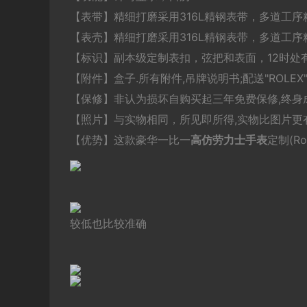
【表带】精细打磨采用316L精钢表带，多道工
【表壳】精细打磨采用316L精钢表带，多道工序
【标识】副本级定制表扣，弦把和表面，12时处有
【附件】盒子.所有附件,吊牌说明书;配送"ROLE
【保修】非认为损坏自购买起三年免费保修,终身
【照片】与实物相同，所见即所得,实物比图片更有
【优势】这款豪华一比一
高仿劳力士
手表
定制(R
较低也比较准确