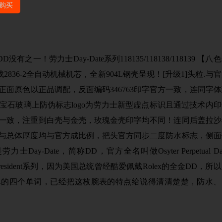
购买
！劳力士Day-Date系列118135/118138/118139 【八
36-2全自动机械机芯，全新904L钢壳呈现！[升级1]头粒.与
.正面原色以正品调配，反面编码346763印字官方一致，连同字
蓝宝石玻璃上防伪标志logo为劳力士新型虚点标识且通过技术内
原装一致，注重到白壳与金壳，玫瑰金壳印字均不同！连同后盖拉沙
弧度与总体厚度均与官方成比例，把头官方同步二度防水标志，侧面
-Date，简称DD，官方全名叫做Osyter Perpetual Da
esident系列，因为美国总统曾经酷爱佩戴Rolex的全金DD，所
简单的四个单词，已经把这枚腕表的特点给说得清清楚楚，防水、