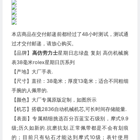
本店商品在交付邮递前都经过了48小时测试，测试通
过才交付邮递，请放心购买。
【品牌】
高仿劳力士
星期日志绿盘 复刻 高仿机械腕
表38毫米rolex星期日历系列
【产地】大厂手表.
【尺寸】直径：38毫米；厚度13毫米；适合不同粗细
手腕的人佩带的.
【颜色】大厂专属原版定制，如图所示
【机芯】搭载2836自动机械机芯,可长时间存储能量.
【表面】专属精细挑选百分百蓝宝石级别，摩式9.9
级;历久如新的.抗磨抗划.正常佩带都是不会有划痕
的；目前只有钻石才能达到摩式10级；表针使用