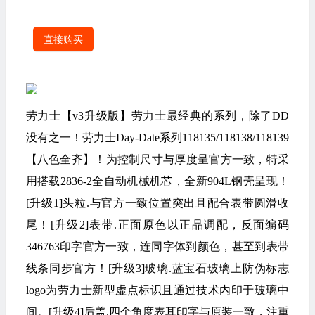
直接购买
劳力士【v3升级版】劳力士最经典的系列，除了DD
没有之一！劳力士Day-Date系列118135/118138/118139
【八色全齐】！为控制尺寸与厚度呈官方一致，特采
用搭载2836-2全自动机械机芯，全新904L钢壳呈现！
[升级1]头粒.与官方一致位置突出且配合表带圆滑收
尾！[升级2]表带.正面原色以正品调配，反面编码
346763印字官方一致，连同字体到颜色，甚至到表带
线条同步官方！[升级3]玻璃.蓝宝石玻璃上防伪标志
logo为劳力士新型虚点标识且通过技术内印于玻璃中
间。[升级4]后盖.四个角度表耳印字与原装一致，注重