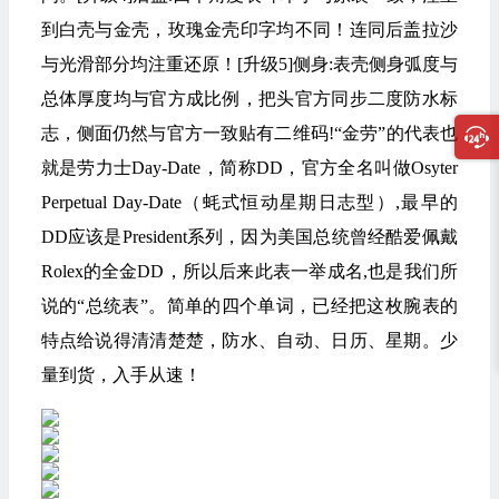
到白壳与金壳，玫瑰金壳印字均不同！连同后盖拉沙
与光滑部分均注重还原！[升级5]侧身:表壳侧身弧度与
总体厚度均与官方成比例，把头官方同步二度防水标
志，侧面仍然与官方一致贴有二维码!“金劳”的代表也
就是劳力士Day-Date，简称DD，官方全名叫做Osyter
Perpetual Day-Date（蚝式恒动星期日志型）,最早的
DD应该是President系列，因为美国总统曾经酷爱佩戴
Rolex的全金DD，所以后来此表一举成名,也是我们所
说的“总统表”。简单的四个单词，已经把这枚腕表的
特点给说得清清楚楚，防水、自动、日历、星期。少
量到货，入手从速！