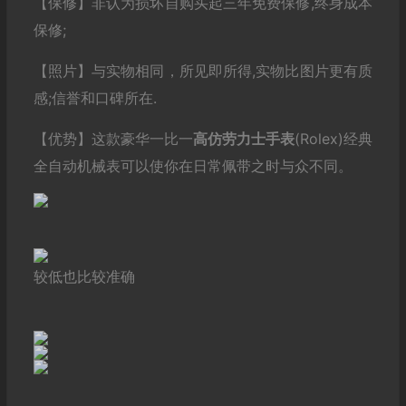
【保修】非认为损坏自购买起三年免费保修,终身成本
保修;
【照片】与实物相同，所见即所得,实物比图片更有质
感;信誉和口碑所在.
【优势】这款豪华一比一
高仿劳力士
手表
(Rolex)经典
全自动机械表可以使你在日常佩带之时与众不同。
较低也比较准确