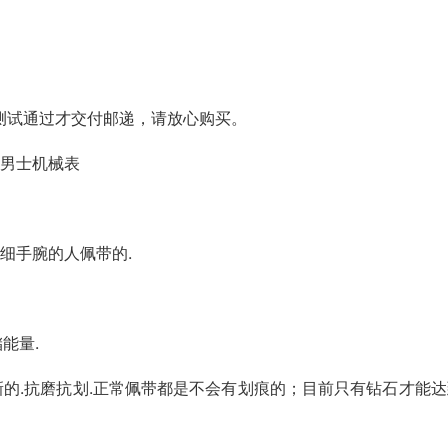
测试通过才交付邮递，请放心购买。
 男士机械表
粗细手腕的人佩带的.
储能量.
新的.抗磨抗划.正常佩带都是不会有划痕的；目前只有钻石才能达
术。