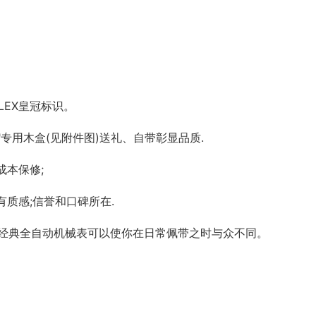
LEX皇冠标识。
X"专用木盒(见附件图)送礼、自带彰显品质.
成本保修;
质感;信誉和口碑所在.
ex)经典全自动机械表可以使你在日常佩带之时与众不同。