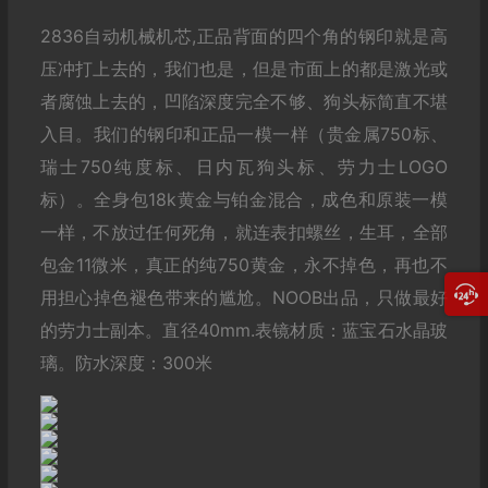
2836自动机械机芯,正品背面的四个角的钢印就是高
压冲打上去的，我们也是，但是市面上的都是激光或
者腐蚀上去的，凹陷深度完全不够、狗头标简直不堪
入目。我们的钢印和正品一模一样（贵金属750标、
瑞士750纯度标、日内瓦狗头标、劳力士LOGO
标）。全身包18k黄金与铂金混合，成色和原装一模
一样，不放过任何死角，就连表扣螺丝，生耳，全部
包金11微米，真正的纯750黄金，永不掉色，再也不
用担心掉色褪色带来的尴尬。NOOB出品，只做最好
的劳力士副本。直径40mm.表镜材质：蓝宝石水晶玻
璃。防水深度：300米