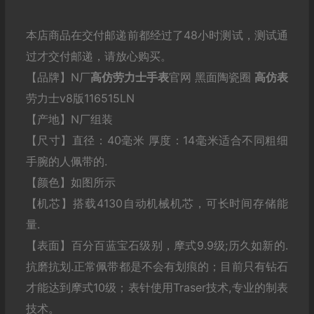
本店商品在交付邮递前都经过了48小时测试，测试通
过才交付邮递，请放心购买。
【品牌】N厂
高仿劳力士
手表
官网 黑面陶瓷圈
高仿表
劳力士v8版116515LN
【产地】N厂组装
【尺寸】直径：40毫米 厚度：14毫米适合不同粗细
手腕的人佩带的.
【颜色】如图所示
【机芯】搭载4130自动机械机芯，可长时间存储能
量.
【表面】百分百蓝宝石级别，摩式9.9级;历久如新的.
抗磨抗划.正常佩带都是不会有划痕的；目前只有钻石
才能达到摩式10级；表针使用Traser技术,专业的制表
技术。