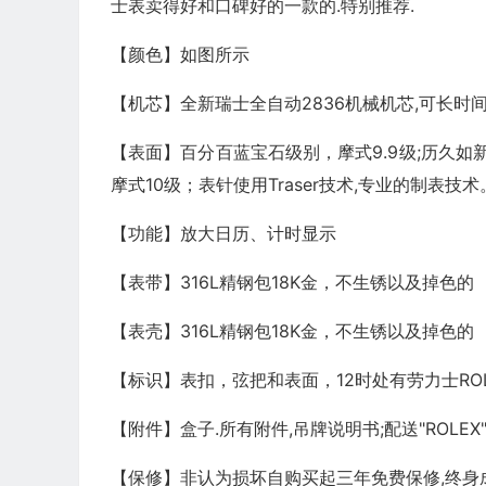
士表卖得好和口碑好的一款的.特别推荐.
【颜色】如图所示
【机芯】全新瑞士全自动2836机械机芯,可长时
【表面】百分百蓝宝石级别，摩式9.9级;历久如
摩式10级；表针使用Traser技术,专业的制表技
【功能】放大日历、计时显示
【表带】316L精钢包18K金，不生锈以及掉色的
【表壳】316L精钢包18K金，不生锈以及掉色的
【标识】表扣，弦把和表面，12时处有劳力士RO
【附件】盒子.所有附件,吊牌说明书;配送"ROLE
【保修】非认为损坏自购买起三年免费保修,终身