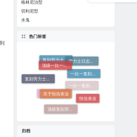
格林尼治型
切利尼型
水鬼
热门标签
到
顶级一比一复刻劳力士手表价格
劳力士日志哪个厂仿好
一比一复刻劳力士
复刻劳力士手表
复刻劳力士一般多少钱
关于恒信表业
一比一复刻劳力士手表
恒信表业
哪卖的劳力士日志36高仿好
顶级复刻劳力士手表
归档