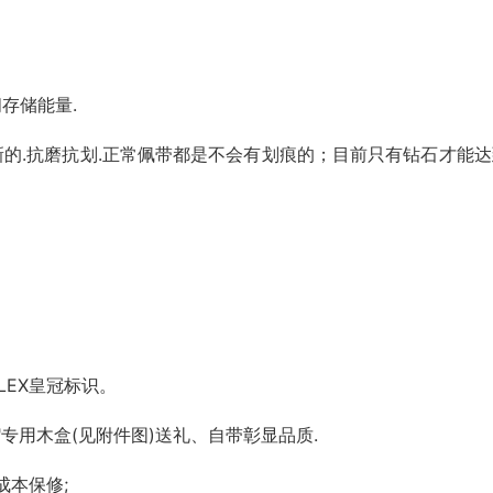
间存储能量.
新的.抗磨抗划.正常佩带都是不会有划痕的；目前只有钻石才能达
术。
LEX皇冠标识。
X"专用木盒(见附件图)送礼、自带彰显品质.
成本保修;