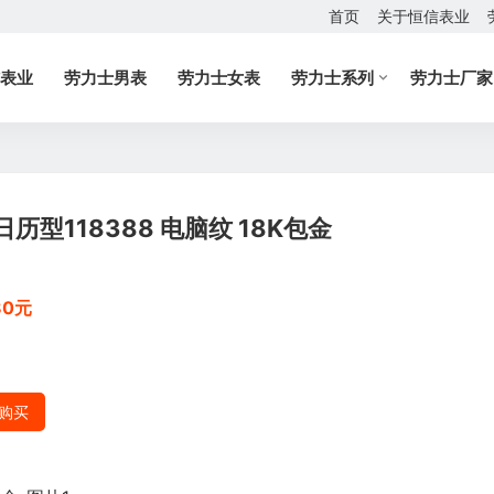
首页
关于恒信表业
表业
劳力士男表
劳力士女表
劳力士系列
劳力士厂家
型118388 电脑纹 18K包金
80元
购买