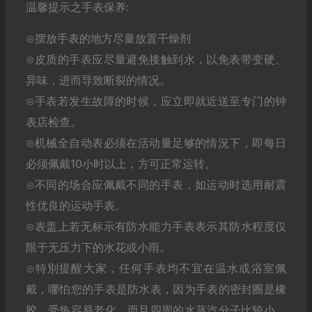
温馨提示之手表保养:
⊙摆放手表的地方尽量放置干燥剂
⊙皮质的手表应尽量避免接触到水，以免表带变硬、
异味，进而导致断裂的情况。
⊙手表若发生故障的时候，应立即就近送至专门的钟
表店检查。
⊙机械全自动表必须在活动量足够的情況下，即每日
必须佩戴10小时以上，方可正常运转。
⊙不同的场合应佩戴不同的手表，如运动时选用耐震
性优良的运动手表。
⊙表盖上若无标示有防水能力手表表示其防水程度仅
限于无压力下的水花或小雨。
⊙特別提醒大家，任何手表均不宜在温水或浴室佩
戴，哪怕您的手表是防水表，因为手表的密封圈是橡
胶，受热容易老化，而且四周的水蒸汽分子比较小，