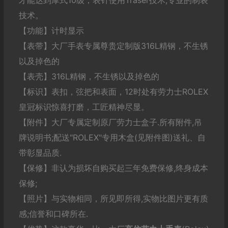
才能达到摩式10级；表针使用Traser技术,专业的制表
技术。
【功能】计时显示
【表带】大厂手表专属尊贵定制版316L精钢，不生锈
以及掉色的
【表壳】316L精钢，不生锈以及掉色的
【标识】表扣，弦把和表面，12时处有劳力士ROLEX
皇冠标识惊喜打磨，工匠精神尽显。
【附件】大厂专属定制原厂劳力士盒子.所有附件,吊
牌说明书;配送"ROLEX"专用木盒(见附件图)送礼、自
带彰显品质.
【保修】非认为损坏自购买起三年免费保修,终身成本
保修;
【照片】与实物相同，所见即所得,实物比图片更有质
感;信誉和口碑所在.