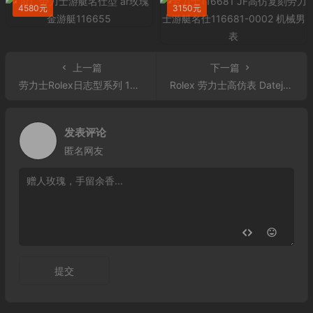
4580元
3150元
上一篇
下一篇
劳力士Rolex日志型系列 116233香槟盘镶钻腕表 男士自动机械表 情侣表
Rolex 劳力士高仿表 Datejust 星期日历型40系列228239-0033白金牙圈绿面罗马字男表
发表评论
匿名网友
提交