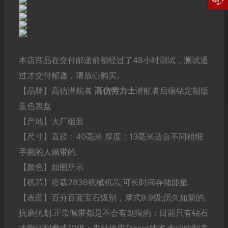
本店商品在交付邮递前都经过了48小时测试，测试通
过才交付邮递，请放心购买。
【品牌】高仿潜航者
高仿劳力士
潜航者后镶钻定制版
蓝色表盘
【产地】大厂组装
【尺寸】直径：40毫米 厚度：13毫米适合不同粗细
手腕的人佩带的.
【颜色】如图所示
【机芯】搭载2836机械机芯,可长时间存储能量.
【表面】百分百蓝宝石级别，摩式9.9级;历久如新的.
抗磨抗划.正常佩带都是不会有划痕的；目前只有钻石