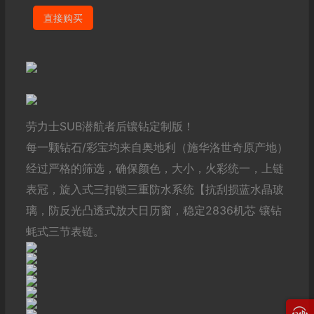
直接购买
劳力士SUB潜航者后镶钻定制版！
每一颗钻石/彩宝均来自奥地利（施华洛世奇原产地）
经过严格的筛选，确保颜色，大小，火彩统一，上链
表冠，旋入式三扣锁三重防水系统【抗刮损蓝水晶玻
璃，防反光凸透式放大日历窗，稳定2836机芯 镶钻
蚝式三节表链。