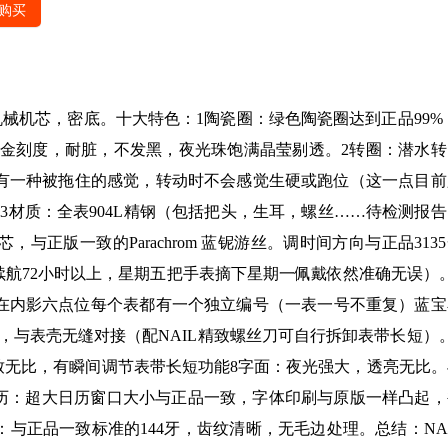
购买
械机芯，密底。十大特色：1陶瓷圈：绿色陶瓷圈达到正品99% 
白金刻度，耐脏，不发黑，夜光珠饱满晶莹剔透。2转圈：潜水转
有一种被拖住的感觉，转动时不会感觉生硬或跑位（这一点目前
3材质：全表904L精钢（包括把头，生耳，螺丝……待检测报告
，与正版一致的Parachrom 蓝铌游丝。调时间方向与正品313
续航72小时以上，星期五把手表摘下星期一佩戴依然准确无误）。
在内影六点位每个表都有一个独立编号（一表一号不重复）蓝宝
，与表壳无缝对接（配NAIL精致螺丝刀可自行拆卸表带长短）。
致无比，有瞬间调节表带长短功能8字面：夜光强大，透亮无比。
9日历：超大日历窗口大小与正品一致，字体印刷与原版一样凸起，
与正品一致标准的144牙，齿纹清晰，无毛边处理。总结：NAI