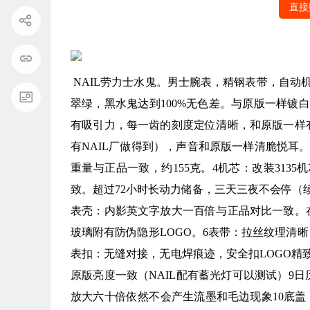
直接
NAIL劳力士水鬼。男士腕表，精钢表带，自动机
翠绿，黑水鬼达到100%无色差。与原版一样镀
有吸引力，每一齿的刻度定位清晰，和原版一样
有NAIL厂做得到），声音和原版一样清脆悦耳。
重量与正品一致，约155克。4机芯：改装3135机芯
致。超过72小时长动力储备，三天三夜不会停（
表壳：内影英文字放大一百倍与正品对比一致。
玻璃附有防伪隐形LOGO。6表带：拉丝纹理清晰
表扣：无缝对接，无电焊痕迹，安全扣LOGO精
原版亮度一致（NAIL配有蓄光灯可以测试）️
放大六十倍依然不会产生流墨和毛边现象10底盖：