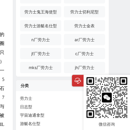
劳力士鬼王海使型
劳力士切利尼型
劳力士游艇名仕型
劳力士金表
的
n厂劳力士
ar厂劳力士
圈
只
jf厂劳力士
c厂劳力士
）
mks厂劳力士
jh厂劳力士
5一
5
分类
石
7
劳力士
与
日志型
宇宙迪通拿型
被
游艇名仕型
微信咨询
L