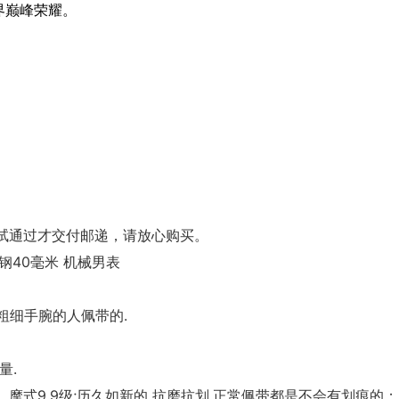
界巅峰荣耀。
试通过才交付邮递，请放心购买。
L钢40毫米 机械男表
粗细手腕的人佩带的.
量.
，摩式9.9级;历久如新的.抗磨抗划.正常佩带都是不会有划痕的