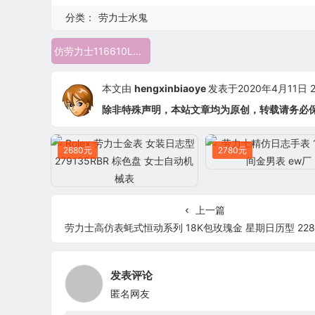
分类：
劳力士水鬼
仿劳力士116610LN NAIL水鬼
本文由
hengxinbiaoye
发表于2020年4月11日 23
除非特殊声明，本站文章均为原创，转载请务必
2680元
2780元
上一篇
劳力士高仿表蚝式恒动系列 18K包玫瑰金 星期日历型 228235 325
发表评论
匿名网友