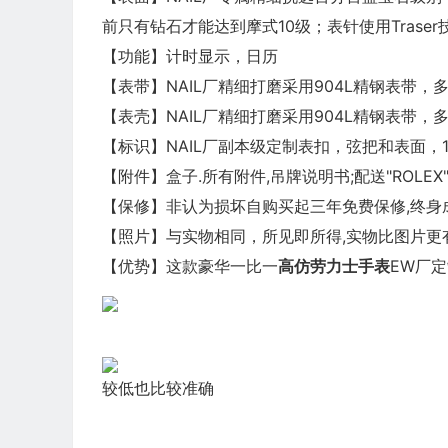
前只有钻石才能达到摩式10级；表针使用Trase
【功能】计时显示，日历
【表带】NAIL厂精细打磨采用904L精钢表带
【表壳】NAIL厂精细打磨采用904L精钢表带
【标识】NAIL厂副本级定制表扣，弦把和表面，1
【附件】盒子.所有附件,吊牌说明书;配送"ROLE
【保修】非认为损坏自购买起三年免费保修,终身
【照片】与实物相同，所见即所得,实物比图片更有
【优势】这款豪华一比一
高仿劳力士
手表
EW厂定
较低也比较准确