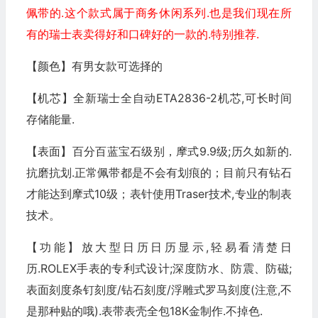
佩带的.这个款式属于商务休闲系列.也是我们现在所
有的瑞士表卖得好和口碑好的一款的.特别推荐.
【颜色】有男女款可选择的
【机芯】全新瑞士全自动ETA2836-2机芯,可长时间
存储能量.
【表面】百分百蓝宝石级别，摩式9.9级;历久如新的.
抗磨抗划.正常佩带都是不会有划痕的；目前只有钻石
才能达到摩式10级；表针使用Traser技术,专业的制表
技术。
【功能】放大型日历日历显示,轻易看清楚日
历.ROLEX手表的专利式设计;深度防水、防震、防磁;
表面刻度条钉刻度/钻石刻度/浮雕式罗马刻度(注意,不
是那种贴的哦).表带表壳全包18K金制作.不掉色.