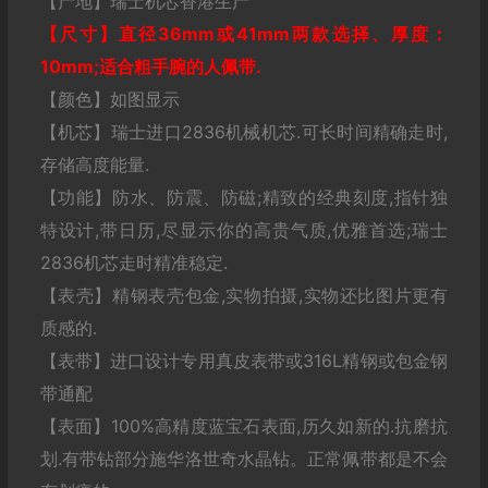
【产地】瑞士机芯香港生产
【尺寸】直径36mm或41mm两款选择
、厚度：
10mm
;适合粗手腕的人佩带.
【颜色】如图显示
【机芯】瑞士进口2836机械机芯.可长时间精确走时,
存储高度能量.
【功能】防水、防震、防磁;精致的经典刻度,指针独
特设计,带日历,尽显示你的高贵气质,优雅首选;瑞士
2836机芯走时精准稳定.
【表壳】精钢表壳包金,实物拍摄,实物还比图片更有
质感的.
【表带】进口设计专用真皮表带或316L精钢或包金钢
带通配
【表面】100%高精度蓝宝石表面,历久如新的.抗磨抗
划.有带钻部分施华洛世奇水晶钻。正常佩带都是不会