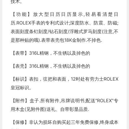
技术。
【功能】放大型日历日历显示,轻易看清楚日
历.ROLEX手表的专利式设计;深度防水、防震、防磁;
表面刻度条钉刻度/钻石刻度/浮雕式罗马刻度(注意,不
是那种贴的哦).表带表壳包18K金制作.不掉色.
【表带】316L精钢，不生锈以及掉色的
【表壳】316L精钢，不生锈以及掉色的
【标识】表扣，弦把和表面，12时处有劳力士ROLEX
皇冠标识。
【附件】盒子.所有附件,吊牌说明书;配送"ROLEX"专
用木盒(见附件图)送礼、自带彰显品质.
【保修】非认为损坏自购买起三年免费保修,终身成本